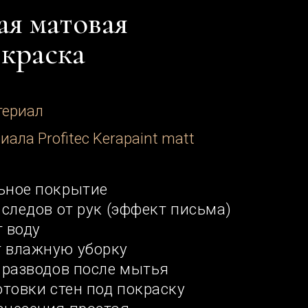
ec Kerapaint matt
ытие
 рук (эффект письма)
 уборку
 после мытья
ен под покраску
простая