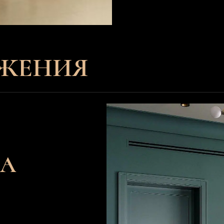
ной
сти, что
омещений
логична,