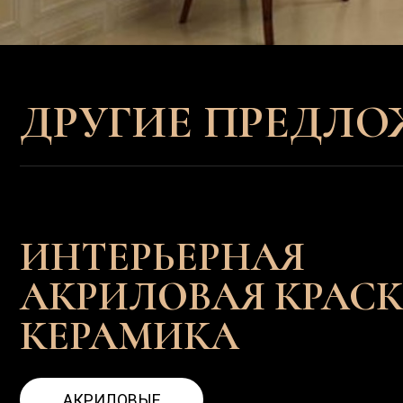
АКРИЛОВАЯ КРАСКА
КЕРАМИКА
АКРИЛОВЫЕ
2
от 293₽/м
Декоративная краска отличается повышен
устойчивостью к мытью, истиранию, влажно
идеально подходит для кухонь, холлов и п
с высокой проходимостью, при этом она эко
быстро сохнет и имеет богатую палитру
Подробнее
Запросить расчет