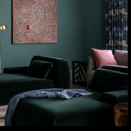
оителей и
ержку.