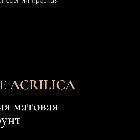
RILICA
овая
тью и отсутствием полос и
аски на подготовленную и
лубокого проникновения
ожек под
ен под покраску
простая