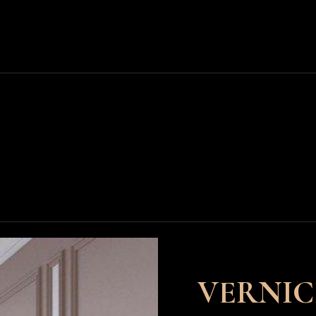
VERNICE CE
Акриловая мат
премиум краск
Уникальный материал