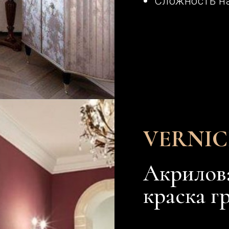
VERNICE AC
Акриловая мат
краска грунт
Краска с высокой плотнос
пятен после нанесения кр
загрунтованную грунтом г
поверхность
Используется для подл
декоративные краски
Требует подготовки ст
Сложность нанесения 