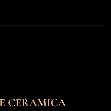
RAMICA
овая
а