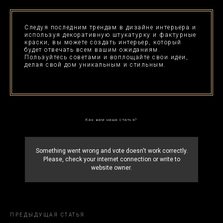
3D-Панели
Отправьте заявку и мы свяжемся с вами
Следуя последним трендам в дизайне интерьера и
так быстро, насколько это возможно!
используя декоративную штукатурку и фактурные
краски, вы можете создать интерьер, который
будет отвечать всем вашим ожиданиям.
Пользуйтесь советами и воплощайте свои идеи,
Связаться
делая свой дом уникальным и стильным.
© 2023 Сделано с любовью Artbypd.ru
Как вам наша статья?
Something went wrong and vote doesn't work correctly.
Please, check your internet connection or write to
website owner.
ПРЕДЫДУЩАЯ СТАТЬЯ