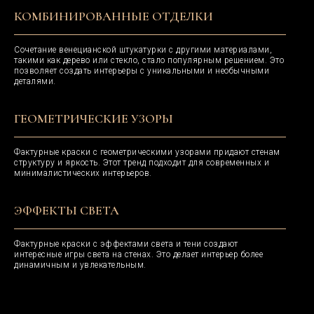
КОМБИНИРОВАННЫЕ ОТДЕЛКИ
Сочетание венецианской штукатурки с другими материалами,
такими как дерево или стекло, стало популярным решением. Это
позволяет создать интерьеры с уникальными и необычными
деталями.
Декоративная
краска и
ГЕОМЕТРИЧЕСКИЕ УЗОРЫ
штукатурка
Шелк
Бетон
Фактурные краски с геометрическими узорами придают стенам
Мрамор
структуру и яркость. Этот тренд подходит для современных и
Замша
минималистических интерьеров.
Песок
Травертин
г. Москва, ул. Нижняя
Сыромятническая 10,
Стеновые
ЭФФЕКТЫ СВЕТА
стр 2 вход 2Б, этаж 1
панели
+7 (993) 469-03-66
Текстильная
Фактурные краски с эффектами света и тени создают
г. Самара,
Древесная
интересные игры света на стенах. Это делает интерьер более
ул. Красноармейская, д. 1,
динамичным и увлекательным.
ТЦ Кубатура, 2 этаж,
Металлическая
сек. 234
Каменная
+7 (937) 207-55-87
Рифленная
hello@artbypd.ru
Гибкий камень