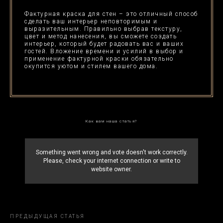
hello@artbypd.ru
Гибкий камень
Фактурная краска для стен – это отличный способ
3D-Панели
сделать ваш интерьер неповторимым и
выразительным. Правильно выбрав текстуру,
Отправьте заявку и мы свяжемся с вами
цвет и метод нанесения, вы сможете создать
так быстро, насколько это возможно!
интерьер, который будет радовать вас и ваших
гостей. Вложение времени и усилий в выбор и
применение фактурной краски обязательно
Связаться
окупится уютом и стилем вашего дома.
© 2023 Сделано с любовью Artbypd.ru
Как вам наша статья?
Something went wrong and vote doesn't work correctly.
Please, check your internet connection or write to
website owner.
ПРЕДЫДУЩАЯ СТАТЬЯ