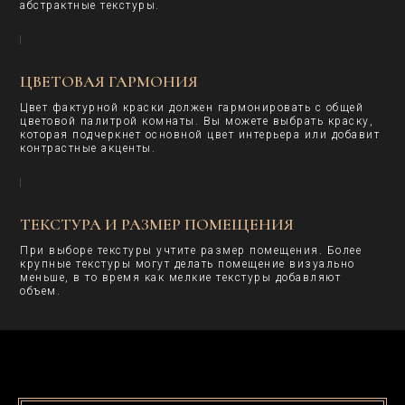
абстрактные текстуры.
ЦВЕТОВАЯ ГАРМОНИЯ
Цвет фактурной краски должен гармонировать с общей
цветовой палитрой комнаты. Вы можете выбрать краску,
которая подчеркнет основной цвет интерьера или добавит
Декоративная
контрастные акценты.
краска и
штукатурка
Шелк
Бетон
Мрамор
ТЕКСТУРА И РАЗМЕР ПОМЕЩЕНИЯ
Замша
Песок
Травертин
При выборе текстуры учтите размер помещения. Более
г. Москва, ул. Нижняя
крупные текстуры могут делать помещение визуально
Сыромятническая 10,
Стеновые
меньше, в то время как мелкие текстуры добавляют
стр 2 вход 2Б, этаж 1
панели
объем.
+7 (993) 469-03-66
Текстильная
г. Самара,
Древесная
ул. Красноармейская, д. 1,
ТЦ Кубатура, 2 этаж,
Металлическая
сек. 234
Каменная
+7 (937) 207-55-87
Рифленная