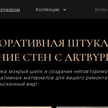
ром
Коллекции
Всем подписчикам
укатурка: Перевоплощение стен с ArtBypd
ОРАТИВНАЯ ШТУКА
ИЕ СТЕН С ARTBYP
ка мокрый шелк и создания неповторимог
ативных материалов для вашего ремонта.
ысканный вид!