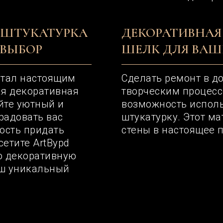
 ШТУКАТУРКА
ДЕКОРАТИВНАЯ
 ВЫБОР
ШЕЛК ДЛЯ ВАШ
 стал настоящим
Сделать ремонт в д
ая декоративная
творческим процессо
йте уютный и
возможность испол
радовать вас
штукатурку. Этот м
ость придать
стены в настоящее 
етите ArtBypd
ю декоративную
аш уникальный