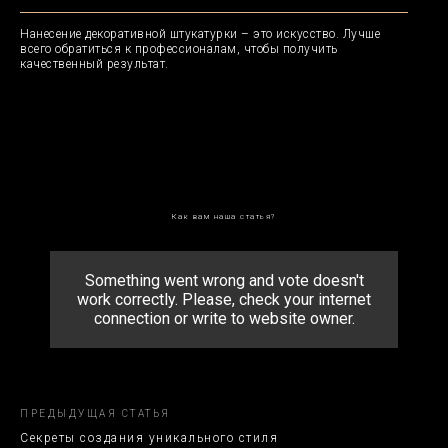
3D-Панели
Нанесение декоративной штукатурки – это искусство. Лучше
всего обратиться к профессионалам, чтобы получить
Отправьте заявку и мы свяжемся с вами
качественный результат.
так быстро, насколько это возможно!
Связаться
© 2023 Сделано с любовью Artbypd.ru
Как вам наша статья?
Something went wrong and vote doesn't
work correctly. Please, check your internet
connection or write to website owner.
ПРЕДЫДУЩАЯ СТАТЬЯ
Секреты создания уникального стиля