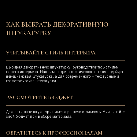
КАК ВЫБРАТЬ ДЕКОРАТИВНУЮ
ШТУКАТУРКУ
Декоративная
краска и
УЧИТЫВАЙТЕ СТИЛЬ ИНТЕРЬЕРА
штукатурка
Шелк
Бетон
Выбирая декоративную штукатурку, руководствуйтесь стилем
Мрамор
Замша
вашего интерьера. Например, для классического стиля подойдет
Песок
Травертин
венецианская штукатурка, а для современного – текстурные и
геометрические штукатурки.
г. Москва, ул. Нижняя
Сыромятническая 10,
Стеновые
стр 2 вход 2Б, этаж 1
панели
РАССМОТРИТЕ БЮДЖЕТ
+7 (993) 469-03-66
Текстильная
г. Самара,
Древесная
ул. Красноармейская, д. 1,
Декоративные штукатурки имеют разную стоимость. Учитывайте
ТЦ Кубатура, 2 этаж,
Металлическая
свой бюджет при выборе материала.
сек. 234
Каменная
+7 (937) 207-55-87
Рифленная
ОБРАТИТЕСЬ К ПРОФЕССИОНАЛАМ
hello@artbypd.ru
Гибкий камень